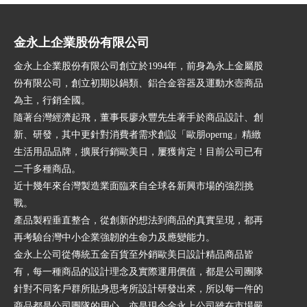
金永上企業股份有限公司
金永上企業股份有限公司創立於1994年，前身為永上金屬股
份有限公司，創立初期以鍋類、鋁合金容器及運動水壺商品
為主，行銷全國。
隨著台灣經濟起飛，董事長廖永豐先生著手於商品設計、創
新、研發，其中更針對消費者需求創設「歐朋operng」精緻
生活用品品牌，擴展行銷歐美日，屢獲肯定！目前公司已有
二千多種商品。
近十幾年來台灣製造業面臨來自全球各新興市場的強烈挑
戰。
產品製程垂直整合，從創新的想法到商品的真實呈現，都再
再考驗台灣中小企業強韌的生命力及應變能力。
金永上公司從傳統五金百貨至外銷歐美日設計精品商品皆
有，每一種商品的設計理念及實際運用價值，都是公司團隊
針對不同客戶群所貼身思考所設計研發出來，所以每一件的
商品都是公司團隊的用心，亦是現今金永上公司雖在市場嚴