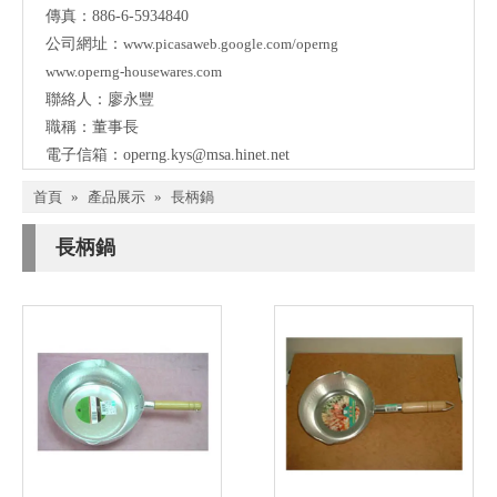
傳真：886-6-5934840
公司網址：
www.picasaweb.google.com/operng
www.operng-housewares.com
聯絡人：廖永豐
職稱：董事長
電子信箱：
operng.kys@msa.hinet.net
首頁
»
產品展示
»
長柄鍋
長柄鍋