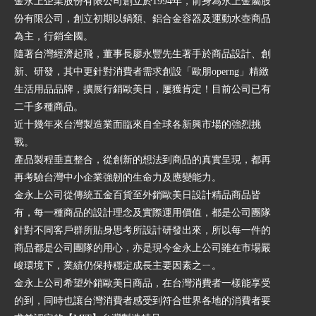
金永上企業股份有限公司創立於1994年，前身為永上金屬股
份有限公司，創立初期以鍋類、鋁合金容器及運動水壺商品
為主，行銷全國。
隨著台灣經濟起飛，董事長廖永豐先生著手於商品設計、創
新、研發，其中更針對消費者需求創設「歐朋operng」精緻
生活用品品牌，擴展行銷歐美日，屢獲肯定！目前公司已有
二千多種商品。
近十幾年來台灣製造業面臨來自全球各新興市場的強烈挑
戰。
產品製程垂直整合，從創新的想法到商品的真實呈現，都再
再考驗台灣中小企業強韌的生命力及應變能力。
金永上公司從傳統五金百貨至外銷歐美日設計精品商品皆
有，每一種商品的設計理念及實際運用價值，都是公司團隊
針對不同客戶群所貼身思考所設計研發出來，所以每一件的
商品都是公司團隊的用心，亦是現今金永上公司雖在市場嚴
峻環境下，業績仍保持穩定成長主要因素之ㄧ。
金永上公司希望外銷歐美日商品，在台灣消費者一樣能享受
的到，同時也讓台灣消費者感受到符合世界各地的消費者要