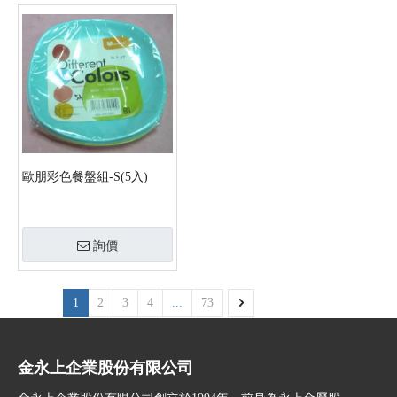
歐朋彩色餐盤組-S(5入)
詢價
1
2
3
4
...
73
金永上企業股份有限公司