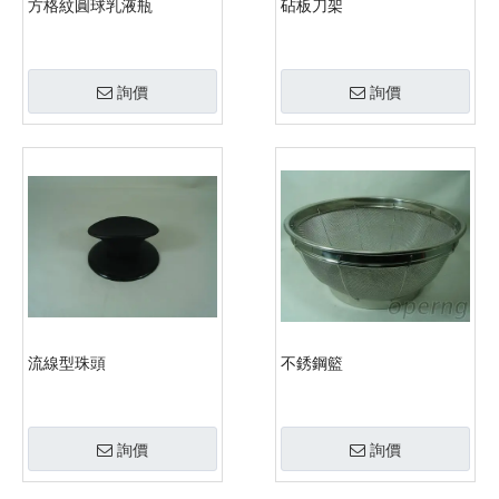
方格紋圓球乳液瓶
砧板刀架
詢價
詢價
流線型珠頭
不銹鋼籃
詢價
詢價