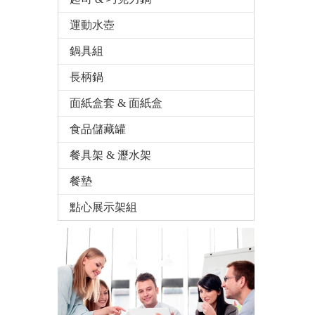
運動水壺
鍋具組
長柄鍋
面紙盒套 & 面紙盒
食品儲藏罐
餐具架 & 瀝水架
餐墊
點心展示架組