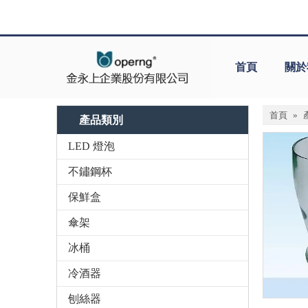
首頁
關於
首頁
»
產品類別
LED 燈泡
不鏽鋼杯
保鮮盒
傘架
冰桶
冷酒器
刨絲器