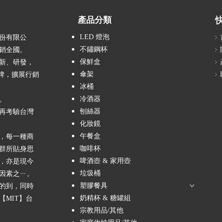
產品分類
LED 燈泡
股份有限公
不鏽鋼杯
銷全國。
保鮮盒
新、研發，
傘架
品牌，擴展行銷
冰桶
冷酒器
。
刨絲器
再考驗台灣
化妝鏡
午餐盒
，每一種商
咖啡杯
群所貼身思
啤酒壺 & 家用壺
，亦是現今
垃圾桶
因素之ㄧ。
塑膠餐具
的到，同時
奶精杯 & 糖罐組
MIT】台
宗教用品/其他