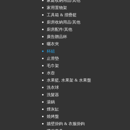
家庭收納用品/其他
家用置物架
工具箱 & 摺疊籃
廚房收納用品/其他
廚房配件/其他
廣告贈品杯
曬衣夾
杯組
止滑墊
毛巾架
水壺
水果籃, 水果架 & 水果盤
洗衣球
洗髮器
湯鍋
煙灰缸
燒烤盤
牆壁掛鉤 & 衣服掛鉤