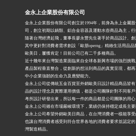
金永上企業股份有限公司
金永上企業股份有限公司創立於1994年，前身為永上金屬
司，創立初期以鍋類、鋁合金容器及運動水壺商品為主，行
隨著台灣經濟起飛，董事長廖永豐先生著手於商品設計、創
其中更針對消費者需求創設「歐朋operng」精緻生活用品
歐美日，屢獲肯定！目前公司已有二千多種商品。
近十幾年來台灣製造業面臨來自全球各新興市場的強烈挑戰
產品製程垂直整合，從創新的想法到商品的真實呈現，都再
中小企業強韌的生命力及應變能力。
金永上公司從傳統五金百貨至外銷歐美日設計精品商品皆有
品的設計理念及實際運用價值，都是公司團隊針對不同客戶
考所設計研發出來，所以每一件的商品都是公司團隊的用心
金永上公司雖在市場嚴峻環境下，業績仍保持穩定成長主要
金永上公司希望外銷歐美日商品，在台灣消費者一樣能享受
也讓台灣消費者感受到符合世界各地的消費者要求並認定的【
灣製造精品。