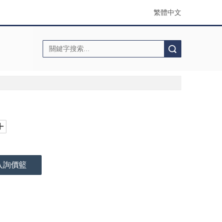
繁體中文
搜索
入詢價籃