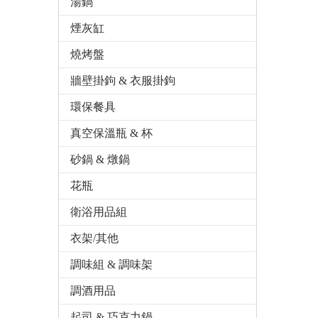
湯鍋
煙灰缸
燒烤盤
牆壁掛鉤 & 衣服掛鉤
環保餐具
真空保溫瓶 & 杯
砂鍋 & 燉鍋
花瓶
衛浴用品組
衣架/其他
調味組 & 調味架
調酒用品
起司 & 巧克力鍋