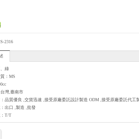
S-2316
述
藍、綠
質：MS
0cc
台灣,臺南市
：品質優良 ,交貨迅速 ,接受原廠委託設計製造 ODM ,接受原廠委託代工製
：出口 ,製造 ,批發
：T/T