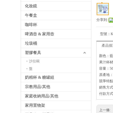
化妝鏡
午餐盒
分享到:
咖啡杯
啤酒壺 & 家用壺
型號：
K
垃圾桶
產品描
塑膠餐具
顏色：
沙拉碗
果汁杯材
容量：50
盤
原產地：
奶精杯 & 糖罐組
競爭特點
宗教用品/其他
銷售方式
付款方式
家庭收納用品/其他
家用置物架
上一條: