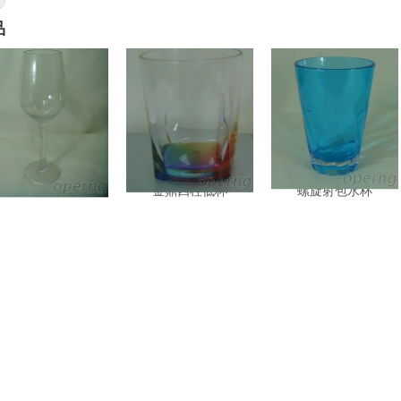
品
紅酒細高腳杯
金鼎四柱低杯
螺旋射包水杯