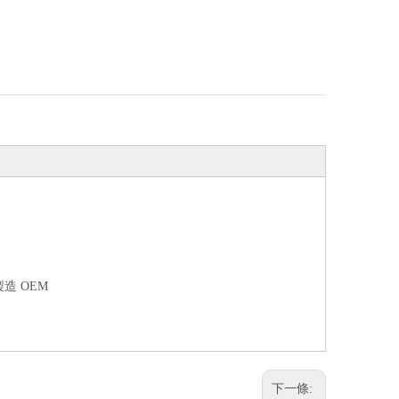
造 OEM
下一條: