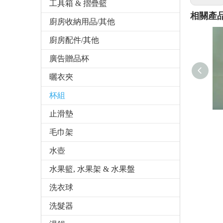
工具箱 & 摺疊籃
相關產
廚房收納用品/其他
廚房配件/其他
廣告贈品杯
曬衣夾
杯組
止滑墊
毛巾架
水壺
水果籃, 水果架 & 水果盤
洗衣球
洗髮器