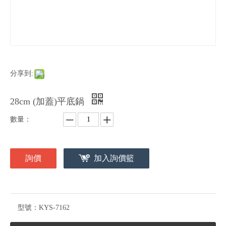
分享到:
28cm (加蓋)平底鍋
數量：
詢價
加入詢價籃
型號：
KYS-7162