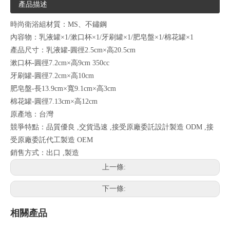
產品描述
時尚衛浴組材質：MS、不鏽鋼
內容物：乳液罐×1/漱口杯×1/牙刷罐×1/肥皂盤×1/棉花罐×1
產品尺寸：乳液罐-圓徑2.5cm×高20.5cm
漱口杯-圓徑7.2cm×高9cm 350cc
牙刷罐-圓徑7.2cm×高10cm
肥皂盤-長13.9cm×寬9.1cm×高3cm
棉花罐-圓徑7.13cm×高12cm
原產地：台灣
競爭特點：品質優良 ,交貨迅速 ,接受原廠委託設計製造 ODM ,接
受原廠委託代工製造 OEM
銷售方式：出口 ,製造
上一條:
下一條:
相關產品