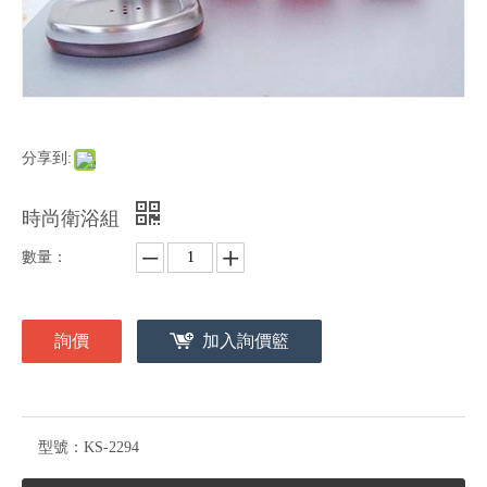
分享到:
時尚衛浴組
數量：
詢價
加入詢價籃
型號：
KS-2294