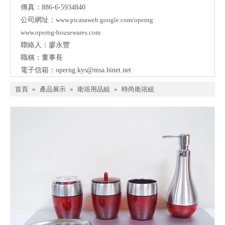
傳真：886-6-5934840
公司網址：
www.picasaweb.google.com/operng
www.operng-housewares.com
聯絡人：廖永豐
職稱：董事長
電子信箱：
operng.kys@msa.hinet.net
首頁
»
產品展示
»
衛浴用品組
»
時尚衛浴組