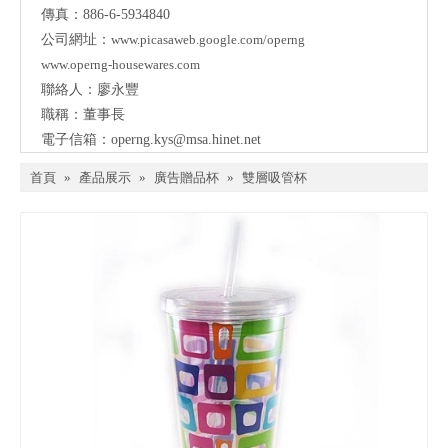
傳真：886-6-5934840
公司網址：
www.picasaweb.google.com/operng
www.operng-housewares.com
聯絡人：廖永豐
職稱：董事長
電子信箱：
operng.kys@msa.hinet.net
首頁
»
產品展示
»
廣告贈品杯
»
雙層吸管杯