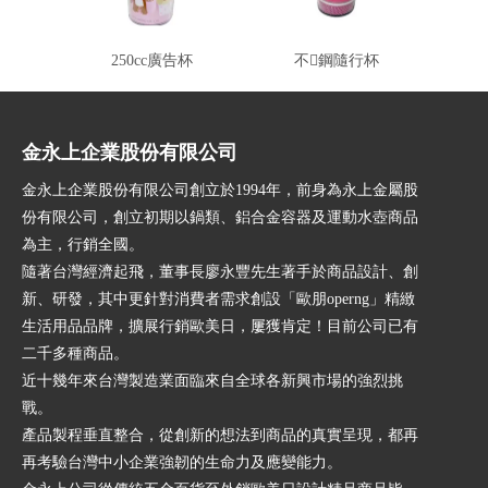
250cc廣告杯
不鋼隨行杯
環
金永上企業股份有限公司
金永上企業股份有限公司創立於1994年，前身為永上金屬股
份有限公司，創立初期以鍋類、鋁合金容器及運動水壺商品
為主，行銷全國。
隨著台灣經濟起飛，董事長廖永豐先生著手於商品設計、創
新、研發，其中更針對消費者需求創設「歐朋operng」精緻
生活用品品牌，擴展行銷歐美日，屢獲肯定！目前公司已有
二千多種商品。
近十幾年來台灣製造業面臨來自全球各新興市場的強烈挑
戰。
產品製程垂直整合，從創新的想法到商品的真實呈現，都再
再考驗台灣中小企業強韌的生命力及應變能力。