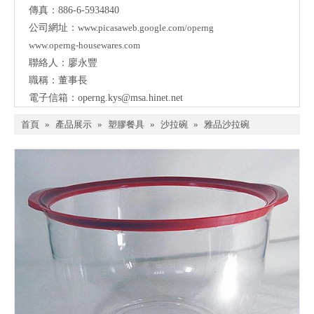
傳真：886-6-5934840
公司網址：
www.picasaweb.google.com/operng
www.operng-housewares.com
聯絡人：廖永豐
職稱：董事長
電子信箱：
operng.kys@msa.hinet.net
首頁
»
產品展示
»
塑膠餐具
»
沙拉碗
»
雅品沙拉碗