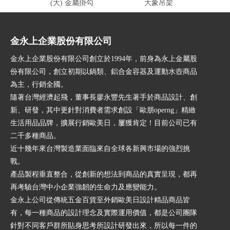
(大) 金屬掛勾
大象吊架
金永上企業股份有限公司
金永上企業股份有限公司創立於1994年，前身為永上金屬股
份有限公司，創立初期以鍋類、鋁合金容器及運動水壺商品
為主，行銷全國。
隨著台灣經濟起飛，董事長廖永豐先生著手於商品設計、創
新、研發，其中更針對消費者需求創設「歐朋operng」精緻
生活用品品牌，擴展行銷歐美日，屢獲肯定！目前公司已有
二千多種商品。
近十幾年來台灣製造業面臨來自全球各新興市場的強烈挑
戰。
產品製程垂直整合，從創新的想法到商品的真實呈現，都再
再考驗台灣中小企業強韌的生命力及應變能力。
金永上公司從傳統五金百貨至外銷歐美日設計精品商品皆
有，每一種商品的設計理念及實際運用價值，都是公司團隊
針對不同客戶群所貼身思考所設計研發出來，所以每一件的