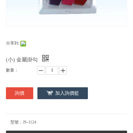
分享到:
(小) 金屬掛勾
數量：
詢價
加入詢價籃
型號：
JS-1124