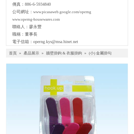
傳真：886-6-5934840
公司網址：
www.picasaweb.google.com/operng
www.operng-housewares.com
聯絡人：廖永豐
職稱：董事長
電子信箱：
operng.kys@msa.hinet.net
首頁
»
產品展示
»
牆壁掛鉤 & 衣服掛鉤
»
(小) 金屬掛勾