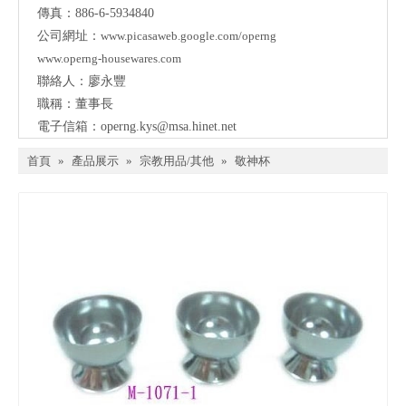
傳真：886-6-5934840
公司網址：
www.picasaweb.google.com/operng
www.operng-housewares.com
聯絡人：廖永豐
職稱：董事長
電子信箱：
operng.kys@msa.hinet.net
首頁
»
產品展示
»
宗教用品/其他
»
敬神杯