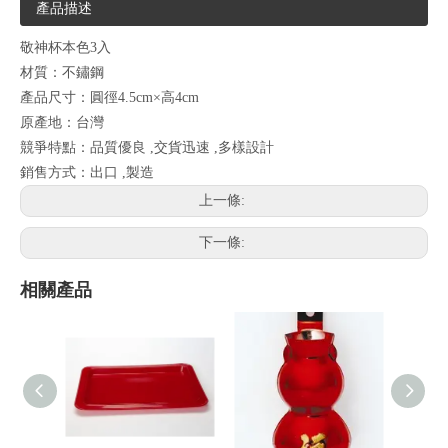
產品描述
敬神杯本色3入
材質：不鏽鋼
產品尺寸：圓徑4.5cm×高4cm
原產地：台灣
競爭特點：品質優良 ,交貨迅速 ,多樣設計
銷售方式：出口 ,製造
上一條:
下一條:
相關產品