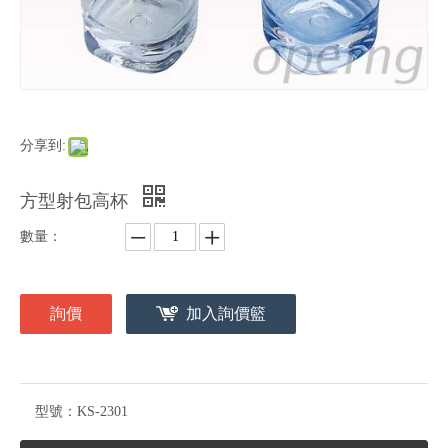
分享到:
方型射包高杯
數量：
詢價
加入詢價籃
型號：
KS-2301