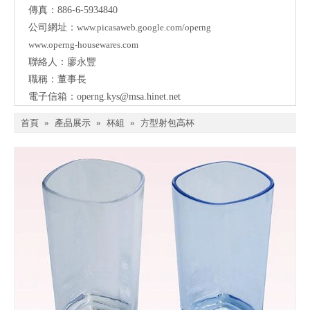
傳真：886-6-5934840
公司網址：
www.picasaweb.google.com/operng
www.operng-housewares.com
聯絡人：廖永豐
職稱：董事長
電子信箱：
operng.kys@msa.hinet.net
首頁
»
產品展示
»
杯組
»
方型射包高杯