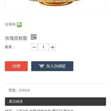
分享到:
玫瑰蛋糕盤
數量：
詢價
加入詢價籃
型號：
O-0114
產品描述