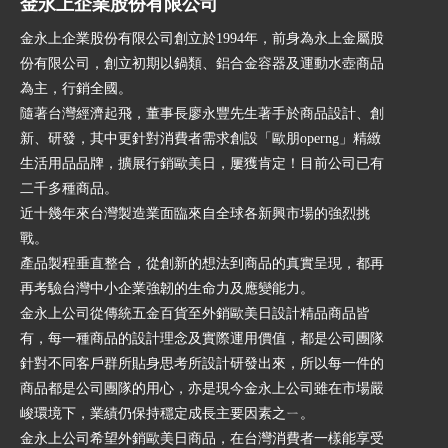
金永上企業股份有限公司
金永上企業股份有限公司創立於1994年，前身為永上金屬股
份有限公司，創立初期以鍋類、鋁合金容器及運動水壺商品
為主，行銷全國。
隨著台灣經濟起飛，董事長廖永豐先生著手於商品設計、創
新、研發，其中更針對消費者需求創設「歐朋operng」精緻
生活用品品牌，擴展行銷歐美日，屢獲肯定！目前公司已有
二千多種商品。
近十幾年來台灣製造業面臨來自全球各新興市場的強烈挑
戰。
產品製程垂直整合，從創新的想法到商品的真實呈現，都再
再考驗台灣中小企業強韌的生命力及應變能力。
金永上公司從傳統五金百貨至外銷歐美日設計精品商品皆
有，每一種商品的設計理念及實際運用價值，都是公司團隊
針對不同客戶群所貼身思考所設計研發出來，所以每一件的
商品都是公司團隊的用心，亦是現今金永上公司雖在市場嚴
峻環境下，業績仍保持穩定成長主要因素之ㄧ。
金永上公司希望外銷歐美日商品，在台灣消費者一樣能享受