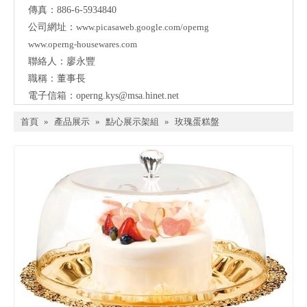
傳真：886-6-5934840
公司網址：
www.picasaweb.google.com/operng
www.operng-housewares.com
聯絡人：廖永豐
職稱：董事長
電子信箱：
operng.kys@msa.hinet.net
首頁
»
產品展示
»
點心展示架組
»
玫瑰蛋糕盤