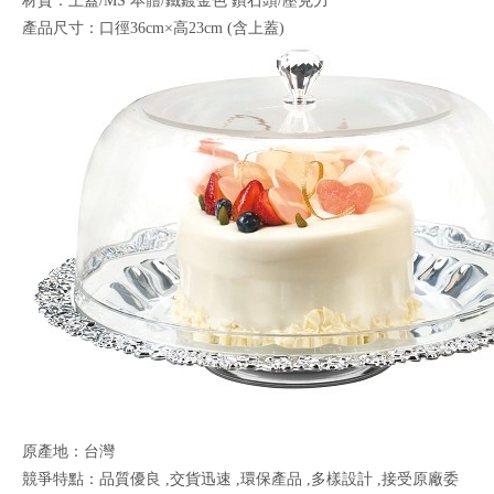
材質：上蓋/MS 本體/鐵鍍金色 鑽石頭/壓克力
產品尺寸：口徑36cm×高23cm (含上蓋)
原產地：台灣
競爭特點：品質優良 ,交貨迅速 ,環保產品 ,多樣設計 ,接受原廠委