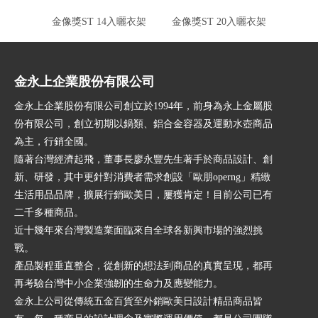
金像獎ST 14入曬衣架
金像獎ST 20入曬衣架
3
金永上企業股份有限公司
金永上企業股份有限公司創立於1994年，前身為永上金屬股
份有限公司，創立初期以鍋類、鋁合金容器及運動水壺商品
為主，行銷全國。
隨著台灣經濟起飛，董事長廖永豐先生著手於商品設計、創
新、研發，其中更針對消費者需求創設「歐朋operng」精緻
生活用品品牌，擴展行銷歐美日，屢獲肯定！目前公司已有
二千多種商品。
近十幾年來台灣製造業面臨來自全球各新興市場的強烈挑
戰。
產品製程垂直整合，從創新的想法到商品的真實呈現，都再
再考驗台灣中小企業強韌的生命力及應變能力。
金永上公司從傳統五金百貨至外銷歐美日設計精品商品皆