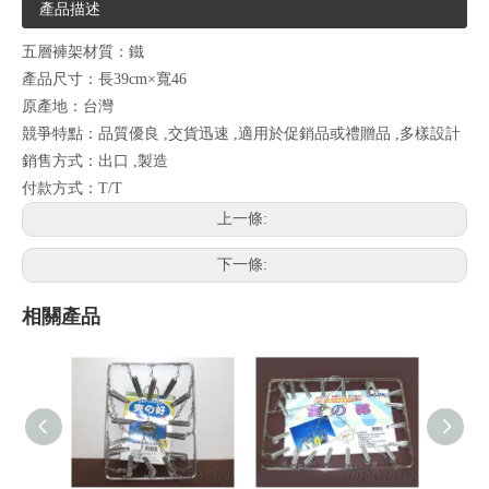
產品描述
五層褲架材質：鐵
產品尺寸：長39cm×寬46
原產地：台灣
競爭特點：品質優良 ,交貨迅速 ,適用於促銷品或禮贈品 ,多樣設計
銷售方式：出口 ,製造
付款方式：T/T
上一條:
下一條:
相關產品