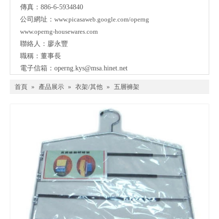
傳真：886-6-5934840
公司網址：
www.picasaweb.google.com/operng
www.operng-housewares.com
聯絡人：廖永豐
職稱：董事長
電子信箱：
operng.kys@msa.hinet.net
首頁
»
產品展示
»
衣架/其他
»
五層褲架